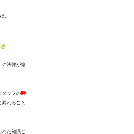
だ。
ださ
くの法律が絡
スタッフの
時
に漏れること
われた知識と