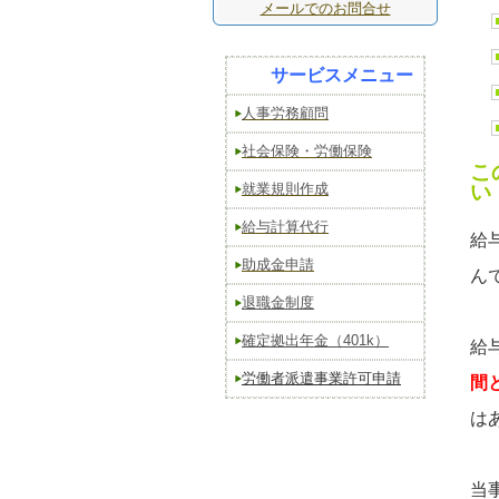
メールでのお問合せ
サービスメニュー
人事労務顧問
社会保険・労働保険
こ
就業規則作成
い
給与計算代行
給
助成金申請
ん
退職金制度
確定拠出年金（401k）
給
労働者派遣事業許可申請
間
は
当