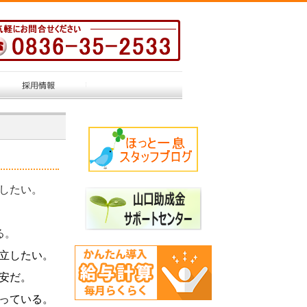
したい。
る。
立したい。
安だ。
っている。